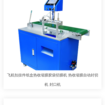
飞机扣挂件纸盒热收缩膜胶袋切膜机 热收缩膜自动封切
机 封口机