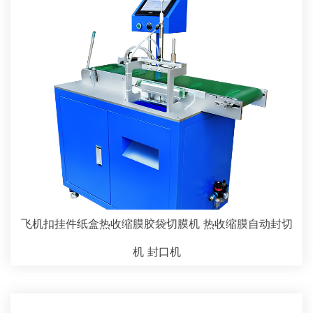
飞机扣挂件纸盒热收缩膜胶袋切膜机 热收缩膜自动封切
机 封口机